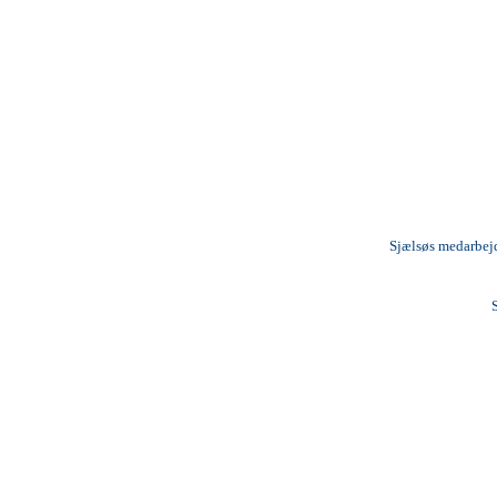
Sjælsøs medarbejd
S