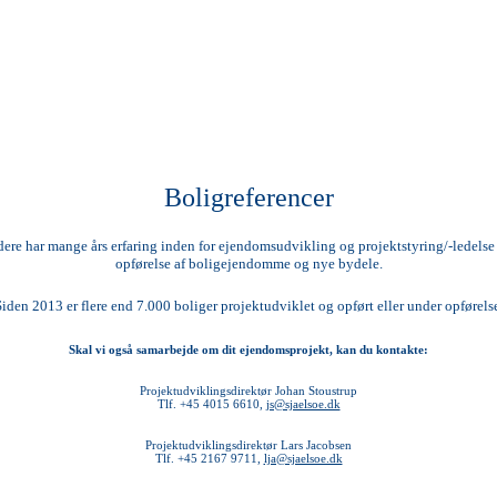
Boligreferencer
ere har mange års erfaring inden for ejendomsudvikling og projektstyring/-ledelse
opførelse af boligejendomme og nye bydele.
iden 2013 er flere end 7.000 boliger projektudviklet og opført eller under opførels
Skal vi også samarbejde om dit ejendomsprojekt, kan du kontakte:
Projektudviklingsdirektør Johan Stoustrup
Tlf. +45 4015 6610,
js@sjaelsoe.dk
Projektudviklingsdirektør Lars Jacobsen
Tlf. +45 2167 9711,
lja@sjaelsoe.dk