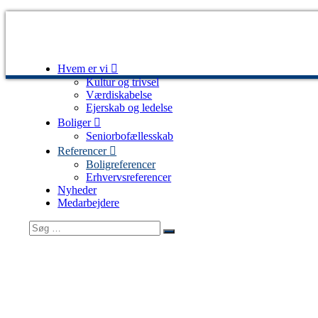
Videre
til
indhold
Hvem er vi
Sjælsø
Udvikling
Kultur og trivsel
Management
og
Værdiskabelse
byggestyring
Ejerskab og ledelse
af
Boliger
ejendomsprojekter
Seniorbofællesskab
Referencer
Boligreferencer
Erhvervsreferencer
Nyheder
Medarbejdere
Søg
Søg
efter: