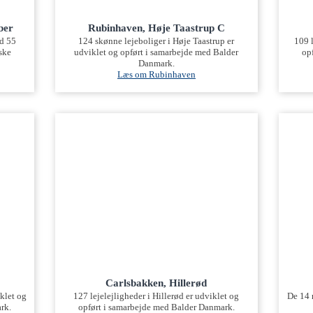
ber
Rubinhaven, Høje Taastrup C
d 55
124 skønne lejeboliger i Høje Taastrup er
109 l
nske
udviklet og opført i samarbejde med Balder
op
Danmark.
Læs om Rubinhaven
Carlsbakken, Hillerød
iklet og
127 lejelejligheder i Hillerød er udviklet og
De 14 
rk.
opført i samarbejde med Balder Danmark.