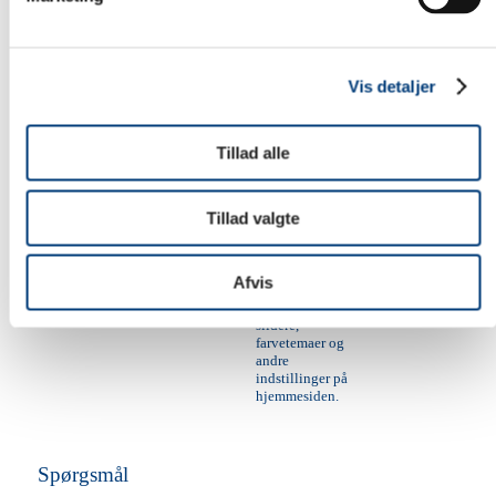
Kategori: Nødvendig
Navn
Udbyder
Formål
Type
Udløb
Gemmer
Vis detaljer
brugerens
cookie-
Cookie-Consent
sjaelsoe.dk
http
1 år
samtykke-
tilstand for
Tillad alle
sjaelsoe.dk
Denne cookie
indgår i en vifte
Tillad valgte
af cookies hvis
formål er, at
bevare den
korrekte visning
Afvis
wpEmojiSettingsSupports
sjaelsoe.dk
af typografi,
HTML
session
blog/billede-
slidere,
farvetemaer og
andre
indstillinger på
hjemmesiden.
Spørgsmål