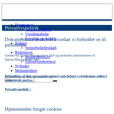
Videre
til
indhold
Hvem er vi
Privatlivspolitik
Sjælsø
Udvikling
Kultur og trivsel
Management
og
Værdiskabelse
byggestyring
Ejerskab og ledelse
Dokumenterne beskriver hvordan vi forholder os til
af
Boliger
ejendomsprojekter
persondata
Seniorbofællesskab
Referencer
Gælder for Sjælsø Management ApS og selskaber administreret af
Boligreferencer
Sjælsø Management ApS
Erhvervsreferencer
Nyheder
Medarbejdere
Behandling af dine personoplysninger som beboer i ejendomme opført i
Søg
samarbejde med os >
Søg
efter:
Privatlivspolitik >
Hjemmesiden bruger cookies