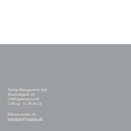
Sjælsø Management ApS
Masnedøgade 20
2100 København Ø
CVR-nr.: 35 39 49 23
​Faktura sendes til:
regnskab@sjaelsoe.dk