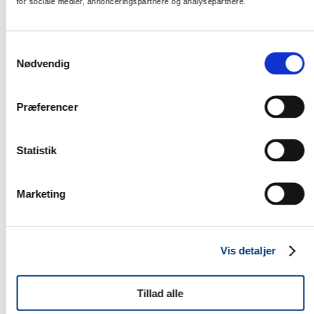
for sociale medier, annonceringspartnere og analysepartnere.
Samtykkevalg
Nødvendig
Stejlepladsen, Købehavns Sydhavn
Private salgs-, udlejnings- og almene boliger opføres for
Præferencer
Stejlepladsen P/S.
Til Stejlepladsen hjemmeside
Statistik
Marketing
Vi er stolte sponsorer af:
Vis detaljer
Tillad alle