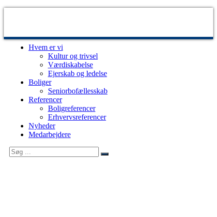
Videre
til
indhold
Hvem er vi
Sjælsø
Udvikling
Kultur og trivsel
Management
og
Værdiskabelse
byggestyring
Ejerskab og ledelse
af
Boliger
ejendomsprojekter
Seniorbofællesskab
Referencer
Boligreferencer
Erhvervsreferencer
Nyheder
Medarbejdere
Søg
Søg
efter: