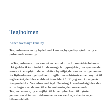
Teglholmen
Københavns nye kanalby
Teglholmen er en ny bydel med kanaler, hyggelige gårdrum og et
pulserende nærmiljø
På Teglholmen spiller vandet en central rolle for områdets beboere.
Det gælder ikke mindst for de mange boligprojekter, der gennem de
seneste år er opført i det attraktive bymiljø, der skaber de nye rammer
for Københavns nye Sydhavn. Teglholmens historie er tæt knyttet til
teglværket, der blev etableret i området i 1871, og som i mange år
forsynede bl.a. Vesterbro med tegl. Omkring 1. verdenskrig blev den
store lergrav omdannet til et havnebassin, den nuværende
Teglværkshavn, og et sejlløb til hovedløbet kom til. Første
generation af industrivirksomheder var værfter, støberier og en
bilsamlefabrik.