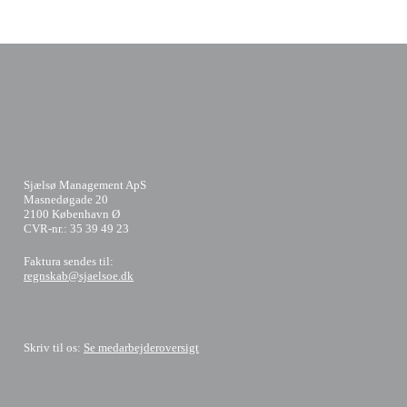
Sjælsø Management ApS
Masnedøgade 20
2100 København Ø
CVR-nr.: 35 39 49 23
​Faktura sendes til:
regnskab@sjaelsoe.dk
Skriv til os:
Se medarbejderoversigt