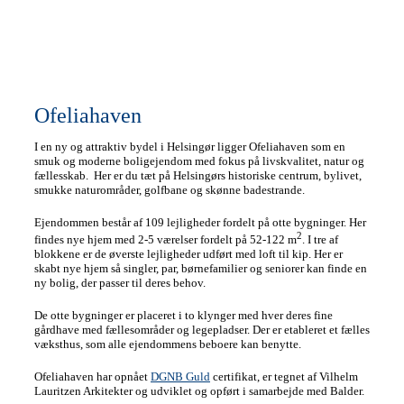
Ofeliahaven
I en ny og attraktiv bydel i Helsingør ligger Ofeliahaven som en
smuk og moderne boligejendom med fokus på livskvalitet, natur og
fællesskab. Her er du tæt på Helsingørs historiske centrum, bylivet,
smukke naturområder, golfbane og skønne badestrande.
Ejendommen består af 109 lejligheder fordelt på otte bygninger. Her
2
findes nye hjem med 2-5 værelser fordelt på 52-122 m
. I tre af
blokkene er de øverste lejligheder udført med loft til kip. Her er
skabt nye hjem så singler, par, børnefamilier og seniorer kan finde en
ny bolig, der passer til deres behov.
De otte bygninger er placeret i to klynger med hver deres fine
gårdhave med fællesområder og legepladser. Der er etableret et fælles
væksthus, som alle ejendommens beboere kan benytte.
Ofeliahaven har opnået
DGNB Guld
certifikat, er tegnet af Vilhelm
Lauritzen Arkitekter og udviklet og opført i samarbejde med Balder.