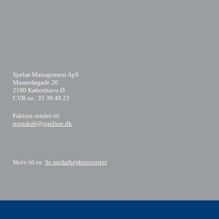
Sjælsø Management ApS
Masnedøgade 20
2100 København Ø
CVR-nr.: 35 39 49 23
​Faktura sendes til:
regnskab@sjaelsoe.dk
Skriv til os:
Se medarbejderoversigt