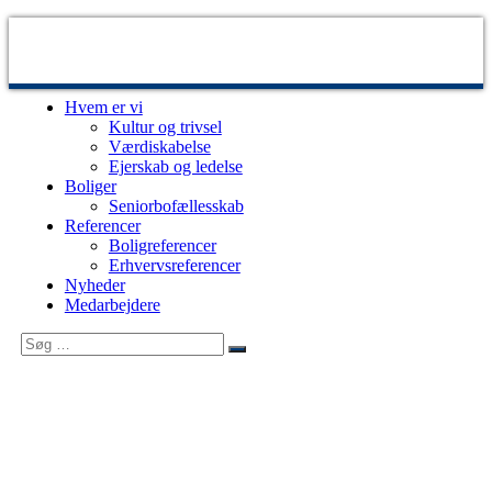
Videre
til
indhold
Hvem er vi
Sjælsø
Udvikling
Kultur og trivsel
Management
og
Værdiskabelse
byggestyring
Ejerskab og ledelse
af
Boliger
ejendomsprojekter
Seniorbofællesskab
Referencer
Boligreferencer
Erhvervsreferencer
Nyheder
Medarbejdere
Søg
Søg
efter: