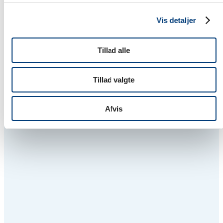
Beboerne har alle adgang til leg eller afslapning i de
hyggelige, grønne gårdmiljøer. En pavillon giver mulighed
Vis detaljer
for, at fællesskabet kan trives på de lune sommeraftner.
Tillad alle
Tillad valgte
Afvis