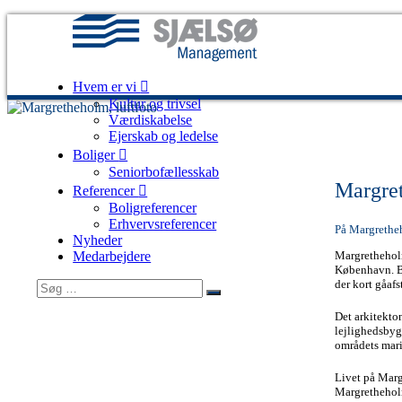
Videre
til
indhold
Hvem er vi
Sjælsø
Udvikling
Kultur og trivsel
Management
og
Værdiskabelse
byggestyring
Ejerskab og ledelse
af
Boliger
ejendomsprojekter
Seniorbofællesskab
Margre
Referencer
Boligreferencer
Erhvervsreferencer
På Margretheh
Nyheder
Medarbejdere
Margretheholm
København. Be
der kort gåaf
Søg
Søg
efter:
Det arkitekto
lejlighedsbygg
områdets marit
Livet på Marg
Margretheholm