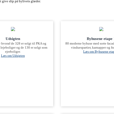
 give slip på bylivets glæder.
Udsigten
Byhusene etape 
 hvoraf de 328 er solgt til PKA og
80 moderne byhuse med sorte facad
lejeboliger og de 130 er solgt som
vinduespartier, karnapper og fra
ejerboliger.
Læs om Byhusene eta
Læs om Udsigten