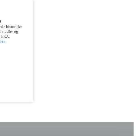
n
de historiske
 studie- og
l PKA.
len