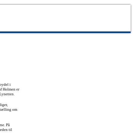
bydel i
af Holmen er
Lynetten.
iger,
rtælling om
ne. På
eden til