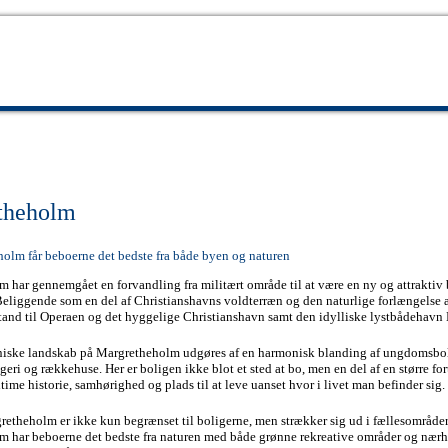
theholm
olm får beboerne det bedste fra både byen og naturen
 har gennemgået en forvandling fra militært område til at være en ny og attraktiv 
liggende som en del af Christianshavns voldterræn og den naturlige forlængelse 
stand til Operaen og det hyggelige Christianshavn samt den idylliske lystbådehavn 
niske landskab på Margretheholm udgøres af en harmonisk blanding af ungdomsbol
eri og rækkehuse. Her er boligen ikke blot et sted at bo, men en del af en større fo
ime historie, samhørighed og plads til at leve uanset hvor i livet man befinder sig.
retheholm er ikke kun begrænset til boligerne, men strækker sig ud i fællesområder
 har beboerne det bedste fra naturen med både grønne rekreative områder og nærh