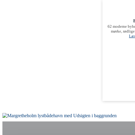
62 moderne byhus
mørke, rødlige
Læs