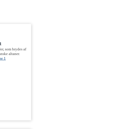
1
er, som brydes af
nske altaner.
pe 1