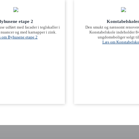
Byhusene etape 2
Konstabelskole
e udført med facader i teglskaller i
Den smukt og nænsomt renovere
 nuancer og med karnapper i zink.
Konstabelskole indeholder 84
 om Byhusene etape 2
ungdomsboliger solgt ti
Læs om Konstabelsko